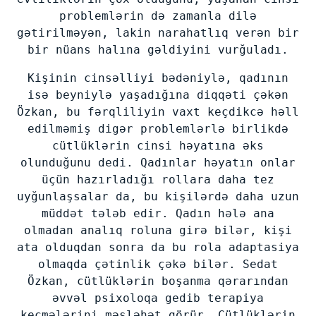
problemlərin də zamanla dilə
gətirilməyən, lakin narahatlıq verən bir
bir nüans halına gəldiyini vurğuladı.
Kişinin cinsəlliyi bədəniylə, qadının
isə beyniylə yaşadığına diqqəti çəkən
Özkan, bu fərqliliyin vaxt keçdikcə həll
edilməmiş digər problemlərlə birlikdə
cütlüklərin cinsi həyatına əks
olunduğunu dedi. Qadınlar həyatın onlar
üçün hazırladığı rollara daha tez
uyğunlaşsalar da, bu kişilərdə daha uzun
müddət tələb edir. Qadın hələ ana
olmadan analıq roluna girə bilər, kişi
ata olduqdan sonra da bu rola adaptasiya
olmaqda çətinlik çəkə bilər. Sedat
Özkan, cütlüklərin boşanma qərarından
əvvəl psixoloqa gedib terapiya
keçmələrini məsləhət görür. Cütlüklərin