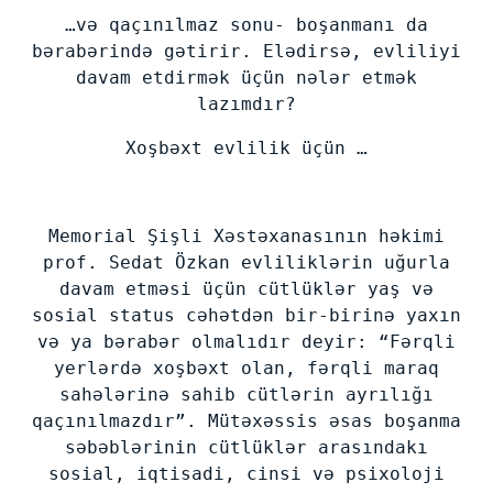
…və qaçınılmaz sonu- boşanmanı da
bərabərində gətirir. Elədirsə, evliliyi
davam etdirmək üçün nələr etmək
lazımdır?
Xoşbəxt evlilik üçün …
Memorial Şişli Xəstəxanasının həkimi
prof. Sedat Özkan evliliklərin uğurla
davam etməsi üçün cütlüklər yaş və
sosial status cəhətdən bir-birinə yaxın
və ya bərabər olmalıdır deyir: “Fərqli
yerlərdə xoşbəxt olan, fərqli maraq
sahələrinə sahib cütlərin ayrılığı
qaçınılmazdır”. Mütəxəssis əsas boşanma
səbəblərinin cütlüklər arasındakı
sosial, iqtisadi, cinsi və psixoloji