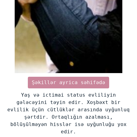
Şəkillər ayrica səhifədə
Yaş və ictimai status evliliyin
gələcəyini təyin edir. Xoşbəxt bir
evlilik üçün cütlüklər arasında uyğunluq
şərtdir. Ortaqlığın azalması,
bölüşülməyən hisslər isə uyğunluğu yox
edir.