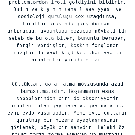
problemlərdən irəli gəldiyini bildirir.
Qadın və kişinin təhsil səviyyəsi və
sosioloji quruluşu çox uzaqdırsa,
tərəflər arasında qarşıdurmanı
artıracaq, uyğunluğu pozacaq növbəti bir
səbəb də bu ola bilər, bununla bərabər,
fərqli vərdişlər, kəskin fərqlənən
zövqlər də vaxt keçdikcə əhəmiyyətli
problemlər yarada bilər.
Cütlüklər, qərar alma mövzusunda azad
buraxılmalıdır. Boşanmanın əsas
səbəblərindən biri də əksəriyyətin
problemi olan qayınana və qayınata ilə
eyni evdə yaşamaqdır. Yeni evli cütlərin
qurulmuş bir nizama ayaqlaşmasının
gözləmək, böyük bir səhvdir. Hələki öz
həyat tərzi formalaşmayan və müstəqil