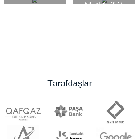
04 SEP 2022
03 NOV 2022
MƏSLƏHƏTLƏR
MƏSLƏHƏTLƏR
Tərəfdaşlar