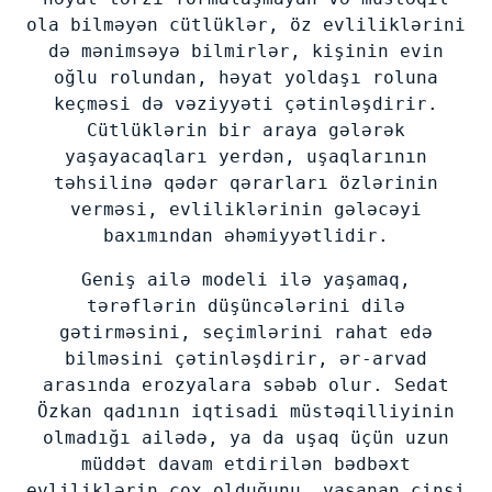
ola bilməyən cütlüklər, öz evliliklərini
də mənimsəyə bilmirlər, kişinin evin
oğlu rolundan, həyat yoldaşı roluna
keçməsi də vəziyyəti çətinləşdirir.
Cütlüklərin bir araya gələrək
yaşayacaqları yerdən, uşaqlarının
təhsilinə qədər qərarları özlərinin
verməsi, evliliklərinin gələcəyi
baxımından əhəmiyyətlidir.
Geniş ailə modeli ilə yaşamaq,
tərəflərin düşüncələrini dilə
gətirməsini, seçimlərini rahat edə
bilməsini çətinləşdirir, ər-arvad
arasında erozyalara səbəb olur. Sedat
Özkan qadının iqtisadi müstəqilliyinin
olmadığı ailədə, ya da uşaq üçün uzun
müddət davam etdirilən bədbəxt
evliliklərin çox olduğunu, yaşanan cinsi