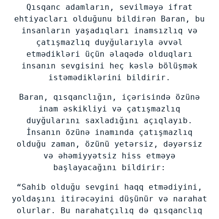
Qısqanc adamların, sevilməyə ifrat
ehtiyacları olduğunu bildirən Baran, bu
insanların yaşadıqları inamsızlıq və
çatışmazlıq duyğularıyla əvvəl
etmədikləri üçün əlaqədə olduqları
insanın sevgisini heç kəslə bölüşmək
istəmədiklərini bildirir.
Baran, qısqanclığın, içərisində özünə
inam əskikliyi və çatışmazlıq
duyğularını saxladığını açıqlayıb.
İnsanın özünə inamında çatışmazlıq
olduğu zaman, özünü yetərsiz, dəyərsiz
və əhəmiyyətsiz hiss etməyə
başlayacağını bildirir:
“Sahib olduğu sevgini haqq etmədiyini,
yoldaşını itirəcəyini düşünür və narahat
olurlar. Bu narahatçılıq də qısqanclıq