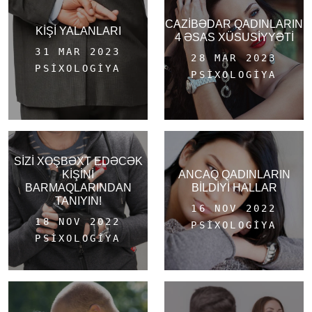
CAZİBƏDAR QADINLARIN
KİŞİ YALANLARI
4 ƏSAS XÜSUSİYYƏTİ
31 MAR 2023
28 MAR 2023
PSIXOLOGIYA
PSIXOLOGIYA
SİZİ XOŞBƏXT EDƏCƏK
KİŞİNİ
ANCAQ QADINLARIN
BARMAQLARINDAN
BİLDİYİ HALLAR
TANIYIN!
16 NOV 2022
18 NOV 2022
PSIXOLOGIYA
PSIXOLOGIYA