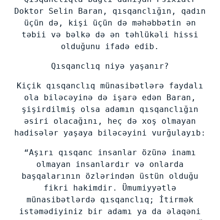
Doktor Selin Baran, qısqanclığın, qadın
üçün də, kişi üçün də məhəbbətin ən
təbii və bəlkə də ən təhlükəli hissi
olduğunu ifadə edib.
Qısqanclıq niyə yaşanır?
Kiçik qısqanclıq münasibətlərə faydalı
ola biləcəyinə də işarə edən Baran,
şişirdilmiş olsa adamın qısqanclığın
əsiri olacağını, heç də xoş olmayan
hadisələr yaşaya biləcəyini vurğulayıb:
“Aşırı qısqanc insanlar özünə inamı
olmayan insanlardır və onlarda
başqalarının özlərindən üstün olduğu
fikri hakimdir. Ümumiyyətlə
münasibətlərdə qısqanclıq; İtirmək
istəmədiyiniz bir adamı ya da əlaqəni