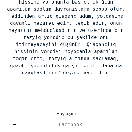
hissinə və onunla baş etmək üçün
aparılan sağlam davranışlara səbəb olur.
Həddindən artıq qısqanc adam, yoldaşına
davamlı nəzarət edir, təqib edir, onun
həyatını məhdudlaşdırır və üzərində bir
təzyiq yaradıb bu şəkildə onu
itirməyəcəyini düşünür. Qısqanclıq
hissinin verdiyi həyəcanla aparılan
təqib etmə, təzyiq altında saxlamaq,
qəzəb, şübhəlilik qarşı tərəfi daha da
uzaqlaşdırır” deyə əlavə edib.
Paylaşım
Facebook