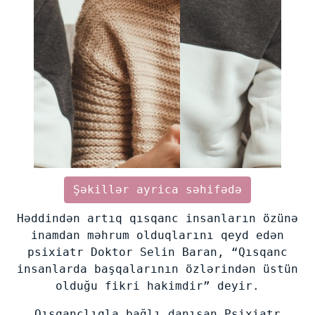
Şəkillər ayrica səhifədə
Həddindən artıq qısqanc insanların özünə
inamdan məhrum olduqlarını qeyd edən
psixiatr Doktor Selin Baran, “Qısqanc
insanlarda başqalarının özlərindən üstün
olduğu fikri hakimdir” deyir.
Qısqanclıqla bağlı danışan Psixiatr