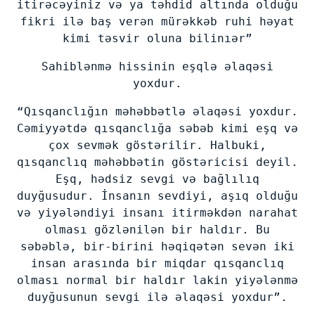
itirəcəyiniz və ya təhdid altında olduğu
fikri ilə baş verən mürəkkəb ruhi həyat
kimi təsvir oluna bilinıər”
Sahiblənmə hissinin eşqlə əlaqəsi
yoxdur.
“Qısqanclığın məhəbbətlə əlaqəsi yoxdur.
Cəmiyyətdə qısqanclığa səbəb kimi eşq və
çox sevmək göstərilir. Halbuki,
qısqanclıq məhəbbətin göstəricisi deyil.
Eşq, hədsiz sevgi və bağlılıq
duyğusudur. İnsanın sevdiyi, aşıq olduğu
və yiyələndiyi insanı itirməkdən narahat
olması gözlənilən bir haldır. Bu
səbəblə, bir-birini həqiqətən sevən iki
insan arasında bir miqdar qısqanclıq
olması normal bir haldır lakin yiyələnmə
duyğusunun sevgi ilə əlaqəsi yoxdur”.