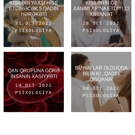
KİŞİLƏRİ YAXŞI HİSS
KİŞİLƏRİN ÖZ
ETDİRƏCƏK 5 QADIN
XANIMLARINA ETDİYİ 13
HƏRƏKƏTİ
XƏYANƏT
31 OCT 2022
28 OCT 2022
PSIXOLOGIYA
PSIXOLOGIYA
BU HALLAR OLDUQDA
QAN QRUPUNA GÖRƏ
BİLİN Kİ , QADIN
İNSANIN XASİYYƏTİ
QISQANIR
14 OCT 2022
08 OCT 2022
PSIXOLOGIYA
PSIXOLOGIYA