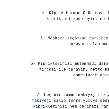
4- Kiprik burmaq üçün qayçı
kiprikləri zədələyir, nət
5- Maskara seçərkən tərkibin
qoruyucu olan ma
6- Kipriklərinizi mütəmmadi dara
fırçası ilə darayın, hətta h
damcıladıb dar
7- Heç bir zaman makiyaj ilə 
makiyajı silib sonra yuxuya ged
kipriklərinizi həm dərinizi rah