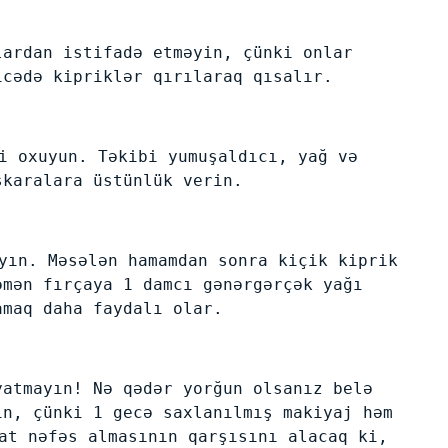
lardan istifadə etməyin, çünki onlar
icədə kipriklər qırılaraq qısalır.
i oxuyun. Təkibi yumuşaldıcı, yağ və
skaralara üstünlük verin.
yın. Məsələn hamamdan sonra kiçik kiprik
əmən fırçaya 1 damcı gənərgərçək yağı
amaq daha faydalı olar.
yatmayın! Nə qədər yorğun olsanız belə
in, çünki 1 gecə saxlanılmış makiyaj həm
at nəfəs almasının qarşısını alacaq ki,