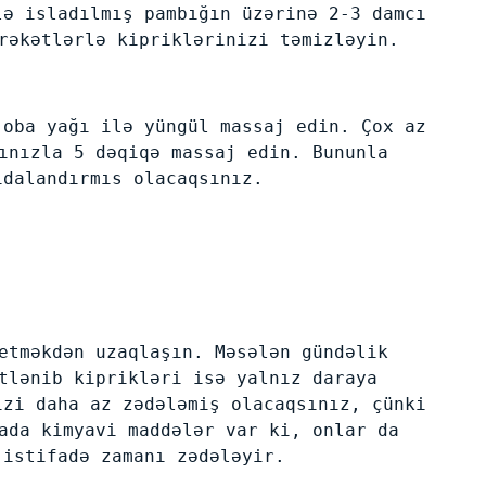
lə isladılmış pambığın üzərinə 2-3 damcı
rəkətlərlə kipriklərinizi təmizləyin.
joba yağı ilə yüngül massaj edin. Çox az
ınızla 5 dəqiqə massaj edin. Bununla
idalandırmıs olacaqsınız.
etməkdən uzaqlaşın. Məsələn gündəlik
tlənib kiprikləri isə yalnız daraya
izi daha az zədələmiş olacaqsınız, çünki
ada kimyavi maddələr var ki, onlar da
 istifadə zamanı zədələyir.