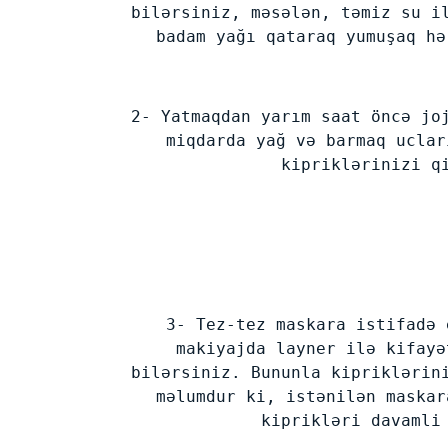
bilərsiniz, məsələn, təmiz su i
badam yağı qataraq yumuşaq hə
2- Yatmaqdan yarım saat öncə jo
miqdarda yağ və barmaq uclar
kipriklərinizi q
3- Tez-tez maskara istifadə 
makiyajda layner ilə kifayə
bilərsiniz. Bununla kipriklərin
məlumdur ki, istənilən maskar
kiprikləri davamli