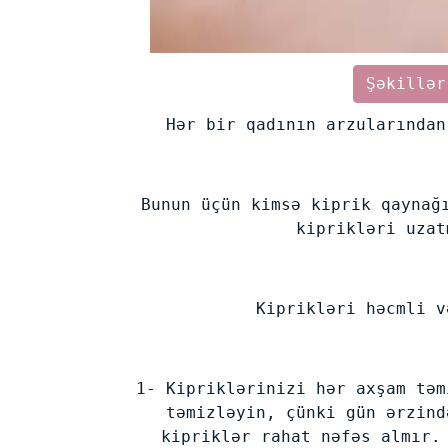
Şəkillər
Hər bir qadının arzularından
Bunun üçün kimsə kiprik qaynağ
kiprikləri uzat
Kiprikləri həcmli v
1- Kipriklərinizi hər axşam təm
təmizləyin, çünki gün ərzind
kipriklər rahat nəfəs almır.