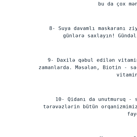
bu da çox mə
8- Suya davamlı maskaranı zi
günlərə saxlayın! Gündəl
9- Daxilə qəbul edilən vitami
zamanlarda. Məsələn, Biotin - sa
vitami
10- Qidanı da unutmuruq - 
tərəvəzlərin bütün orqanizmimi
fay