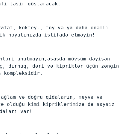
nfi təsir göstərəcək.
yafət, kokteyl, toy və ya daha önəmli
ik həyatınızda istifadə etməyin!
nləri unutmayın,əsasda mövsüm dəyişən
ç, dırnaq, dəri və kipriklər üçün zəngin
n kompleksidir.
sağlam və doğru qidaların, meyvə və
zə olduğu kimi kipriklərimizə də saysız
daları var!