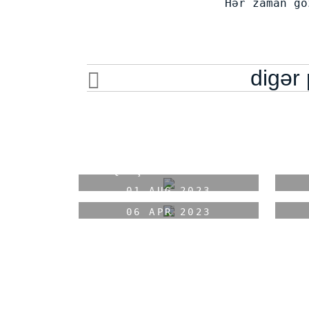
Hər zaman gö
digər
GÖZ ƏTRAFINDAKI QIRIŞLARIN
YAŞ
QARŞISINI BELƏ ALIN
B
01 AUG 2023
QIRIŞLAR ÜÇÜN MASKA
QALI
GÖZƏLLİK
06 APR 2023
GÖZƏLLİK