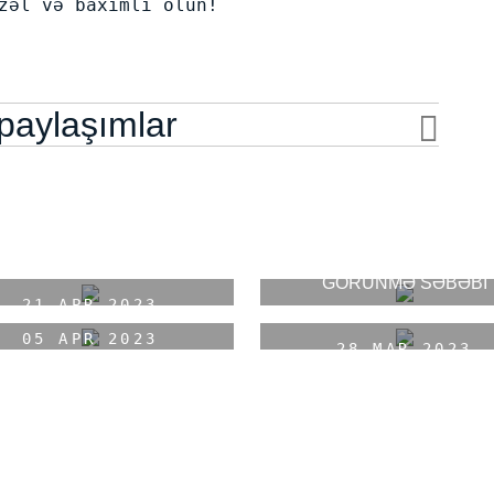
zəl və baxımlı olun!
 paylaşımlar
YAPON QADINLARINI
LANMAQ TARİX OLACAQ-
YAŞLARINDAN DAHA G
UNLARI HƏR GÜN EDİN
GÖRÜNMƏ SƏBƏBİ
BU MASKANI BİR HƏFTƏ 
21 APR 2023
CI DODAQ RƏNGLƏNDİRMƏ
20 APR 2023
DƏRİNİZ İNANILMAZ OL
GÖZƏLLİK
05 APR 2023
GÖZƏLLİK
28 MAR 2023
GÖZƏLLİK
GÖZƏLLİK