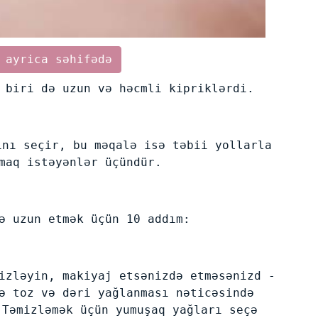
 ayrica səhifədə
 biri də uzun və həcmli kipriklərdi.
ını seçir, bu məqalə isə təbii yollarla
maq istəyənlər üçündür.
ə uzun etmək üçün 10 addım:
izləyin, makiyaj etsənizdə etməsənizd -
ə toz və dəri yağlanması nəticəsində
 Təmizləmək üçün yumuşaq yağları seçə