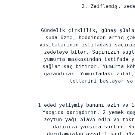
2. Zəifləmiş, zəd
Gündəlik çirklilik, günəş şüala
suda üzmə, həddindən artıq şə
vasitələrinin istifadəsi saçını
zədələyə bilər. Saçınızın sağl
yumurta maskasından istifadə y
sağlam saç bitirər. Yumurta kö
qazandırar. Yumurtadakı zülal,
tellərini bəsləyər və
1 ədəd yetişmiş bananı əzin və 1
Yaxşıca qarışdırın. 2 yemək qa
zeytun yağı əlavə edin və təkr
dərinizə yaxşıca sürtün. Sa
durulamazdan əvvəl 1 saat göz