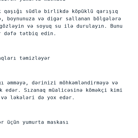
k qaşığı südlə birlikdə köpüklü qarışıq
ə, boynunuza və digər sallanan bölgələrə
gözləyin və soyuq su ilə durulayın. Bunu
r dəfə tətbiq edin.
aqları təmizləyər
ğı əmməyə, dərinizi möhkəmləndirməyə və
k edər. Sızanaq müalicəsinə köməkçi kimi
 və ləkələri də yox edər.
ər üçün yumurta maskası