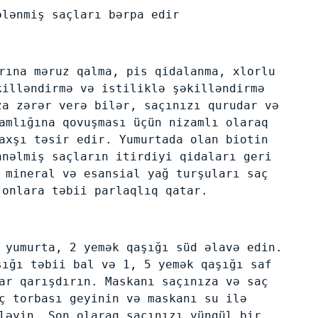
ələnmiş saçları bərpa edir
rına məruz qalma, pis qidalanma, xlorlu
killəndirmə və istiliklə şəkilləndirmə
za zərər verə bilər, saçınızı qurudar və
amlığına qovuşması üçün nizamlı olaraq
axşı təsir edir. Yumurtada olan biotin
hnəlmiş saçların itirdiyi qidaları geri
 mineral və esansial yağ turşuları saç
 onlara təbii parlaqlıq qatar.
 yumurta, 2 yemək qaşığı süd əlavə edin.
şığı təbii bal və 1, 5 yemək qaşığı saf
ar qarışdırın. Maskanı saçınıza və saç
ç torbası geyinin və maskanı su ilə
ləyin. Son olaraq saçınızı yüngül bir