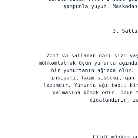
şampunla yuyun. Maskadan
3. Salla
Zəif və sallanan dəri size ya
möhkəmlətmək üçün yumurta ağında
bir yumurtanın ağında olur. 
inkişafı, həzm sistemi, qan 
lazımdır. Yumurta ağı təbii bi
qalmasına kömək edir. Onun 
qidalandırır, z
Cildi möhkəmlə