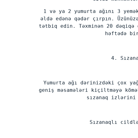
1 və ya 2 yumurta ağını 3 yemə
əldə edənə qədər çırpın. Üzünüz
tətbiq edin. Təxminən 20 dəqiqə 
həftədə bi
4. Sızan
Yumurta ağı dərinizdəki çox ya
geniş məsamələri kiçiltməyə kömə
sızanaq izlərini
Sızanaqlı cildl