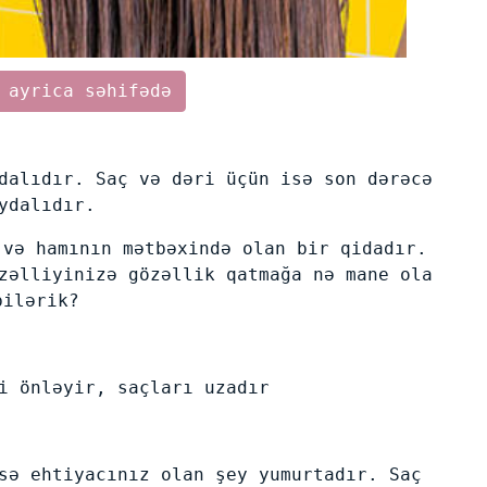
 ayrica səhifədə
dalıdır. Saç və dəri üçün isə son dərəcə
ydalıdır.
 və hamının mətbəxində olan bir qidadır.
zəlliyinizə gözəllik qatmağa nə mane ola
bilərik?
i önləyir, saçları uzadır
sə ehtiyacınız olan şey yumurtadır. Saç