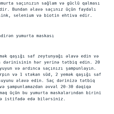
umurta saçınızın sağlam və güclü qalması
dir. Bundan əlavə saçınız üçün faydalı
sink, selenium və biotin ehtiva edir.
ndirən yumurta maskası
mək qaşığı saf zeytunyağı əlavə edin və
ş dərinisinin hər yerinə tətbiq edin. 20
yuyun və ardınca saçınızı şampunlayın.
rpın və 1 stəkan süd, 2 yemək qaşığı saf
suyunu əlavə edin. Saç dərinizə tətbiq
və şampunlamazdan əvvəl 20-30 dəqiqə
maq üçün bu yumurta maskalarından birini
ə istifadə edə bilərsiniz.