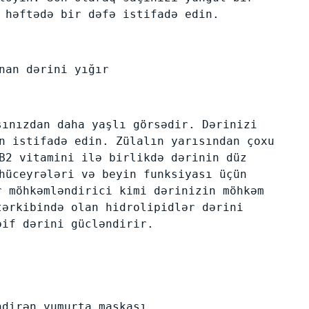
 həftədə bir dəfə istifadə edin.
nan dərini yığır
şınızdan daha yaşlı görsədir. Dərinizi
n istifadə edin. Zülalın yarısından çoxu
B2 vitamini ilə birlikdə dərinin düz
hüceyrələri və beyin funksiyası üçün
r möhkəmləndirici kimi dərinizin möhkəm
tərkibində olan hidrolipidlər dərini
əif dərini gücləndirir.
ndirən yumurta maskası