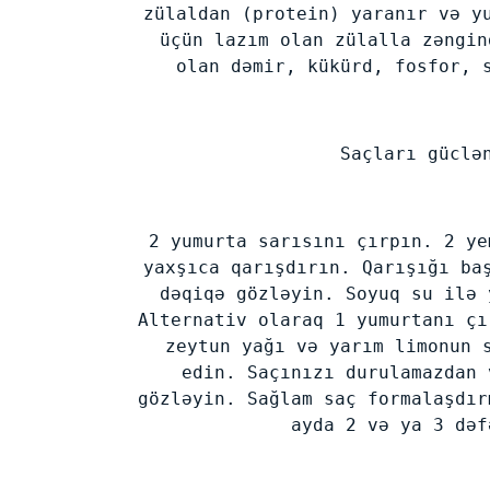
zülaldan (protein) yaranır və y
üçün lazım olan zülalla zəngin
olan dəmir, kükürd, fosfor, 
Saçları güclə
2 yumurta sarısını çırpın. 2 ye
yaxşıca qarışdırın. Qarışığı ba
dəqiqə gözləyin. Soyuq su ilə 
Alternativ olaraq 1 yumurtanı çı
zeytun yağı və yarım limonun 
edin. Saçınızı durulamazdan 
gözləyin. Sağlam saç formalaşdır
ayda 2 və ya 3 dəf