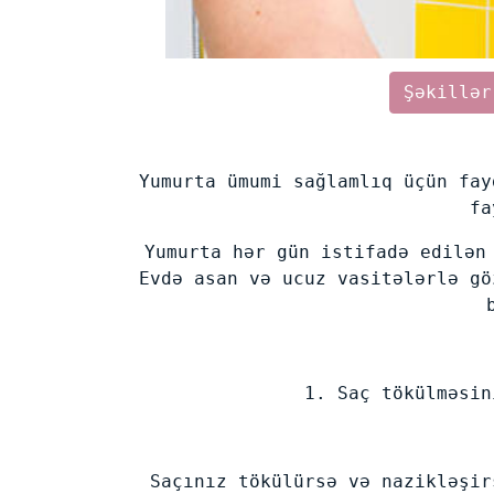
Şəkillər
Yumurta ümumi sağlamlıq üçün fay
fa
Yumurta hər gün istifadə edilən
Evdə asan və ucuz vasitələrlə gö
1. Saç tökülməsin
Saçınız tökülürsə və nazikləşir