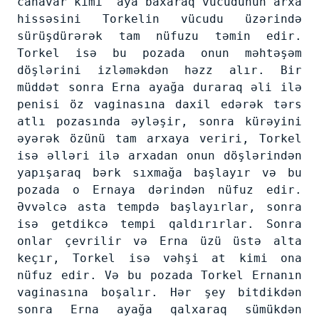
canavar kimi aya baxaraq vücudunun arxa
hissəsini Torkelin vücudu üzərində
sürüşdürərək tam nüfuzu təmin edir.
Torkel isə bu pozada onun məhtəşəm
döşlərini izləməkdən həzz alır. Bir
müddət sonra Erna ayağa duraraq əli ilə
penisi öz vaginasına daxil edərək tərs
atlı pozasında əyləşir, sonra kürəyini
əyərək özünü tam arxaya veriri, Torkel
isə əlləri ilə arxadan onun döşlərindən
yapışaraq bərk sıxmağa başlayır və bu
pozada o Ernaya dərindən nüfuz edir.
Əvvəlcə asta tempdə başlayırlar, sonra
isə getdikcə tempi qaldırırlar. Sonra
onlar çevrilir və Erna üzü üstə alta
keçır, Torkel isə vəhşi at kimi ona
nüfuz edir. Və bu pozada Torkel Ernanın
vaginasına boşalır. Hər şey bitdikdən
sonra Erna ayağa qalxaraq sümükdən