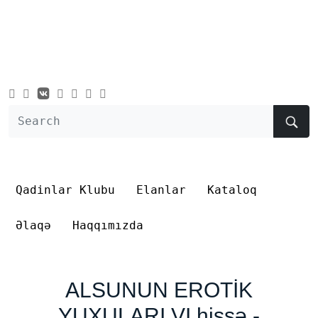
Qadinlar Klubu
Elanlar
Kataloq
Əlaqə
Haqqımızda
ALSUNUN EROTİK
YUXULARI VI hissə -