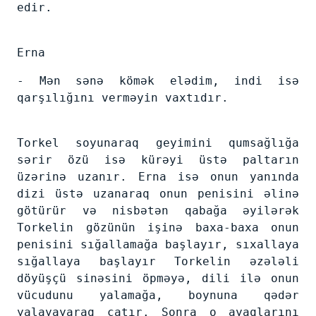
edir.
Erna
- Mən sənə kömək elədim, indi isə
qarşılığını verməyin vaxtıdır.
Torkel soyunaraq geyimini qumsağlığa
sərir özü isə kürəyi üstə paltarın
üzərinə uzanır. Erna isə onun yanında
dizi üstə uzanaraq onun penisini əlinə
götürür və nisbətən qabağa əyilərək
Torkelin gözünün işinə baxa-baxa onun
penisini sığallamağa başlayır, sıxallaya
sığallaya başlayır Torkelin əzələli
döyüşçü sinəsini öpməyə, dili ilə onun
vücudunu yalamağa, boynuna qədər
yalayayaraq çatır. Sonra o ayaqlarını