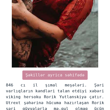
Şəkillər ayrica səhifədə
846 cı il şımal meşələri. Şəri
varlıqların kəndləri talan etdiyi xəbəri
viking hersoku Rorik Yutlanskiyə çatır.
Utrext şəhərinə hücuma hazırlaşan Rorik
şəri güvvələrlə mə.qul olmaq üçün