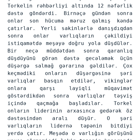
Torkelin rəhbərliyi altında 12 nəfərlik
dəstə göndərdi. Birnəçə gündən sonra
onlar son hücuma məruz qalmış kəndə
çatırlar. Yerli sakinlərlə danışdıqdan
sonra onlar varlıqların çəkildiyi
istiqamətdə meşəyə doğru yola düşdülər.
Bir neçə müddətdən sonra qaranlıq
düşdüyünü görən dəstə gecələmək üçün
düşərgə salmağ gərarına gəldilər. Çox
keçmədiki onların düşərgəsinə şəri
varlıqlar basqın etdilər, vikinglər
onlara qarşı layiqli müqavimət
göstərdikdən sonra varlıqlar təşviş
içində qaçmağa başladılar. Torkel
onların liderinin arxasınca gedərək öz
dəstəsindən aralı düşür. O şəri
varlıqların lidernə təpənin bitdiyi
yerdə çatır. Meşədə o varlığın görüşünü