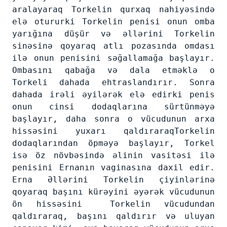
aralayaraq Torkelin qurxaq nahiyəsində
elə otururki Torkelin penisi onun omba
yarığına düşür və əllərini Torkelin
sinəsinə qoyaraq atlı pozasında omdası
ilə onun penisini səğallamağa başlayır.
Ombasını qabağa və dala etməklə o
Torkeli dahada ehtraslandırır. Sonra
dahada irəli əyilərək elə edirki penis
onun cinsi dodaqlarına sürtünməyə
başlayır, daha sonra o vücudunun arxa
hissəsini yuxarı qaldıraraqTorkelin
dodaqlarından öpməyə başlayır, Torkel
isə öz növbəsində əlinin vasitəsi ilə
penisini Ernanın vaginasına daxil edir.
Erna Əllərini Torkelin çiyinlərinə
qoyaraq başını kürəyini əyərək vücudunun
ön hissəsini Torkelin vücudundan
qaldıraraq, başını qaldırır və uluyan