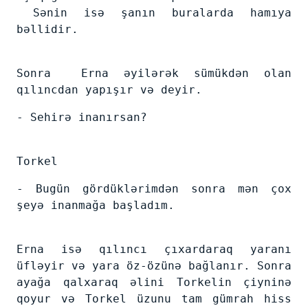
Sənin isə şanın buralarda hamıya
bəllidir.
Sonra Erna əyilərək sümükdən olan
qılıncdan yapışır və deyir.
- Sehirə inanırsan?
Torkel
- Bugün gördüklərimdən sonra mən çox
şeyə inanmağa başladım.
Erna isə qılıncı çıxardaraq yaranı
üfləyir və yara öz-özünə bağlanır. Sonra
ayağa qalxaraq əlini Torkelin çiyninə
qoyur və Torkel üzunu tam gümrah hiss