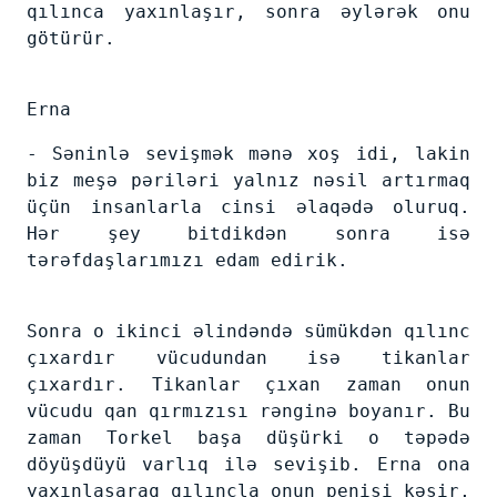
qılınca yaxınlaşır, sonra əylərək onu
götürür.
Erna
- Səninlə sevişmək mənə xoş idi, lakin
biz meşə pəriləri yalnız nəsil artırmaq
üçün insanlarla cinsi əlaqədə oluruq.
Hər şey bitdikdən sonra isə
tərəfdaşlarımızı edam edirik.
Sonra o ikinci əlindəndə sümükdən qılınc
çıxardır vücudundan isə tikanlar
çıxardır. Tikanlar çıxan zaman onun
vücudu qan qırmızısı rənginə boyanır. Bu
zaman Torkel başa düşürki o təpədə
döyüşdüyü varlıq ilə sevişib. Erna ona
yaxınlaşaraq qılıncla onun penisi kəsir,