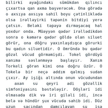
bilirki ayağındakı sümükdən qılıncı
çıxartsa qan axma başverəcək. Ona görədə
o axsıya axsıya sahil boyu çətinliklədə
olsa irəlləyirki təpənin bitdiyi yerə
çatsın. Beləki təpəyə dırmaşacaq hal
yoxdur onda. Müəyyən qədər irəllədikdən
sonra o kəmərə qədər göldə olan siluet
görür, ona döğru yaxınlaşdıqca görurki
bu qadın siluetidir. O ömründə bu qədər
gözəl vücud görməmişdi. Tokel gördüyü
xanıma səslənməyə başlayır. Xanım
Torkeli görən kimi ona doğru üzür. O
Tokelə bir neçə addım qalmış sudan
çıxır. Ay işiğı altında onun vücudundan
axan su qeyri adi gözəllik
simfoniyasını bəstələyir. Döşləri idi
olmasada dik və iri giləli idi, incə
belə və hündür şux vücuda sahib idi. Düz
uzun saçından damcılayan su isə