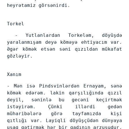
heyrətamiz görsənirdi.
Torkel
- Yutlanlardan Torkeləm, döyüşdə
yaralanmışam deyə köməyə ehtiyacım var.
Əgər kömək etsən səni qızıldan mükafat
gözləyir.
Xanım
- Mən isə Pindsvinlərdən Ernayam, sənə
kömək edərəm. lakin qarşılığında qızıl
deyil, səninlə bu gecəni keçirtmək
istəyirəm. Çünki illərdi gedən
müharibələrə görə tayfamızda kişi
qıtlığı var. Layiqli döyüşçüdən dünyaya
uşaq gətirmək hər bir qadının arzusudur.