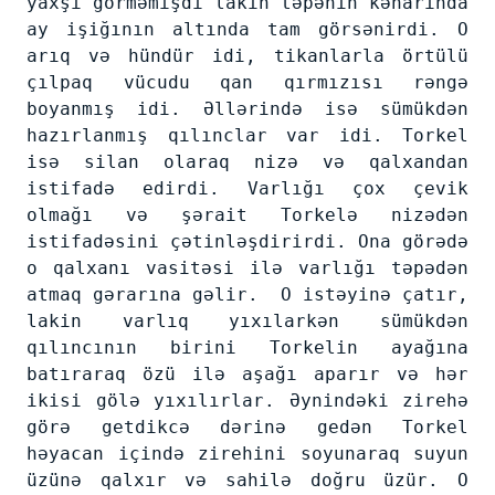
yaxşı görməmişdi lakin təpənin kənarında
ay işiğının altında tam görsənirdi. O
arıq və hündür idi, tikanlarla örtülü
çılpaq vücudu qan qırmızısı rəngə
boyanmış idi. Əllərində isə sümükdən
hazırlanmış qılınclar var idi. Torkel
isə silan olaraq nizə və qalxandan
istifadə edirdi. Varlığı çox çevik
olmağı və şərait Torkelə nizədən
istifadəsini çətinləşdirirdi. Ona görədə
o qalxanı vasitəsi ilə varlığı təpədən
atmaq gərarına gəlir. O istəyinə çatır,
lakin varlıq yıxılarkən sümükdən
qılıncının birini Torkelin ayağına
batıraraq özü ilə aşağı aparır və hər
ikisi gölə yıxılırlar. Əynindəki zirehə
görə getdikcə dərinə gedən Torkel
həyacan içində zirehini soyunaraq suyun
üzünə qalxır və sahilə doğru üzür. O