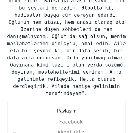
qeyd edib: "Bəlkə də atası olsaydı, mən
bu şeyləri deməzdim. Əlbəttə ki,
hadisələr başqa cür cərəyan edərdi.
Oğlumun həm atası, həm anası olaraq ata
üzərinə düşən söhbətləri də mən
danışmalıydım. Oğlum da sağ olsun, mənim
məsləhətlərimi dinləyib, əməl edib. Ailə
elə bir şeydir ki, bir dəfə seçib, bir
dəfə ailə qurursan. Orda yanılmaq olmaz.
Qayınana kimi lazımi olan yerdə sözümü
deyirəm, məsləhətlərimi verirəm. Amma
gəlinimlə rəfiqəyik. Hətta oturub
dərdləşirik. Ailədə həmişə gəlinimin
tərəfindəyəm”.
Paylaşım
Facebook
Vkontakte