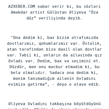
AZXEBER.COM xəbər verir ki, bu sözləri
Əməkdar artist Gülüstan Əliyeva "Üzə
düz” verilişində deyib.
"Ona dedim ki, bax bizim ətrafımızda
dostlarımız, qohumlarımız var. Üstəlik,
atan tərəfindən bizə daxil olan dostlar
var. Təbii ki, onların da ailəsində qız
övladı var. Dedim, bax və seçimini et.
Düzdür, mən onu məcbur etmədim ki, bu
belə olmalıdır. Sadəcə ona dedim ki,
mənim tanımadığım ailənin övladını
evimizə gətirmə”, - deyə o əlavə edib.
Əliyeva övladını təkbaşına böyütdüyünü