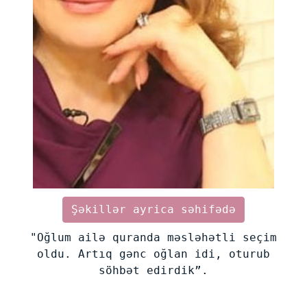
Şəkillər ayrica səhifədə
"Oğlum ailə quranda məsləhətli seçim
oldu. Artıq gənc oğlan idi, oturub
söhbət edirdik”.