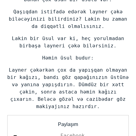
Qaşıqdan istifadə edərək layner çəkə
biləcəyinizi bilirdiniz? Lakin bu zaman
da diqqətli olmalısınız.
Lakin bir üsul var ki, heç yorulmadan
birbaşa layneri çəkə bilərsiniz.
Həmin üsul budur:
Layner çəkərkən çox da yapışqan olmayan
bir kağızı, bandı göz qapağınızın üstünə
və yanına yapışdırın. Dümdüz bir xətt
çəkin, sonra astaca həmin kağızı
çıxarın. Beləcə gözəl və cazibədar göz
makiyajınız hazırdır.
Paylaşım
Facebook