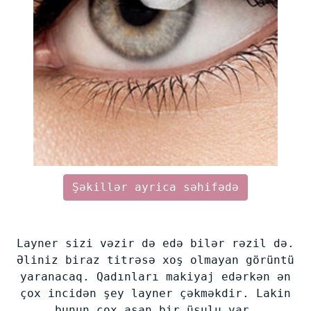
Şəkillər ayrica səhifədə
Layner sizi vəzir də edə bilər rəzil də.
Əliniz biraz titrəsə xoş olmayan görüntü
yaranacaq. Qadınları makiyaj edərkən ən
çox incidən şey layner çəkməkdir. Lakin
bunun çox asan bir üsulu var.