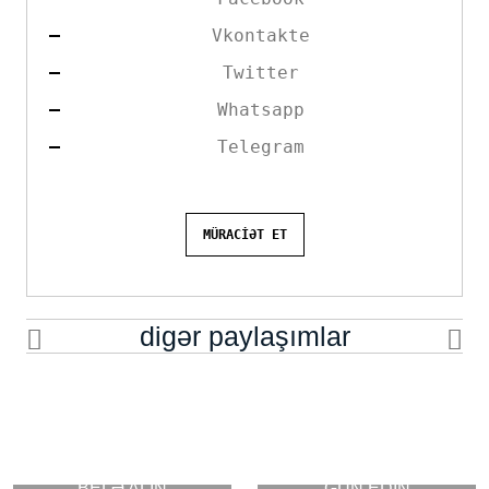
Vkontakte
Twitter
Whatsapp
Telegram
MÜRACİƏT ET
digər paylaşımlar
GÖZ ƏTRAFINDAKI
YAŞLANMAQ TARİX
QIRIŞLARIN QARŞISINI
OLACAQ- BUNLARI HƏR
YAPON QADINLARININ
BELƏ ALIN
GÜN EDİN