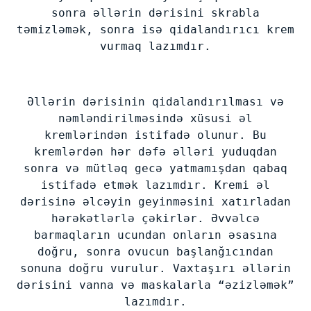
sonra əllərin dərisini skrabla
təmizləmək, sonra isə qidalandırıcı krem
vurmaq lazımdır.
Əllərin dərisinin qidalandırılması və
nəmləndirilməsində xüsusi əl
kremlərindən istifadə olunur. Bu
kremlərdən hər dəfə əlləri yuduqdan
sonra və mütləq gecə yatmamışdan qabaq
istifadə etmək lazımdır. Kremi əl
dərisinə əlcəyin geyinməsini xatırladan
hərəkətlərlə çəkirlər. Əvvəlcə
barmaqların ucundan onların əsasına
doğru, sonra ovucun başlanğıcından
sonuna doğru vurulur. Vaxtaşırı əllərin
dərisini vanna və maskalarla “əzizləmək”
lazımdır.