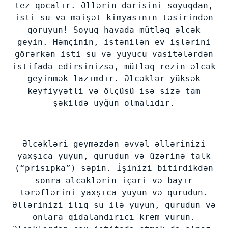
tez qocalır. Əllərin dərisini soyuqdan,
isti su və məişət kimyasının təsirindən
qoruyun! Soyuq havada mütləq əlcək
geyin. Həmçinin, istənilən ev işlərini
görərkən isti su və yuyucu vasitələrdən
istifadə edirsinizsə, mütləq rezin əlcək
geyinmək lazımdır. Əlcəklər yüksək
keyfiyyətli və ölçüsü isə sizə tam
şəkildə uyğun olmalıdır.
Əlcəkləri geyməzdən əvvəl əllərinizi
yaxşıca yuyun, qurudun və üzərinə talk
(“prisıpka”) səpin. İşinizi bitirdikdən
sonra əlcəklərin içəri və bayır
tərəflərini yaxşıca yuyun və qurudun.
Əllərinizi ilıq su ilə yuyun, qurudun və
onlara qidalandırıcı krem vurun.