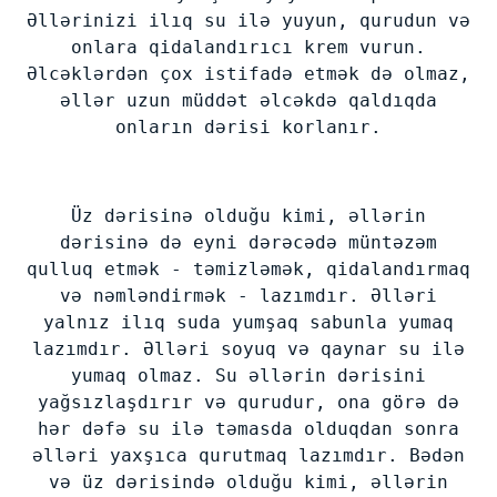
Əllərinizi ilıq su ilə yuyun, qurudun və
onlara qidalandırıcı krem vurun.
Əlcəklərdən çox istifadə etmək də olmaz,
əllər uzun müddət əlcəkdə qaldıqda
onların dərisi korlanır.
Üz dərisinə olduğu kimi, əllərin
dərisinə də eyni dərəcədə müntəzəm
qulluq etmək - təmizləmək, qidalandırmaq
və nəmləndirmək - lazımdır. Əlləri
yalnız ilıq suda yumşaq sabunla yumaq
lazımdır. Əlləri soyuq və qaynar su ilə
yumaq olmaz. Su əllərin dərisini
yağsızlaşdırır və qurudur, ona görə də
hər dəfə su ilə təmasda olduqdan sonra
əlləri yaxşıca qurutmaq lazımdır. Bədən
və üz dərisində olduğu kimi, əllərin