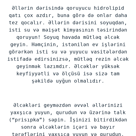
Əllərin dərisində qoruyucu hidrolipid
qatı çox azdır, buna görə də onlar daha
tez qocalır. Əllərin dərisini soyuqdan,
isti su və məişət kimyasının təsirindən
qoruyun! Soyuq havada mütləq əlcək
geyin. Həmçinin, istənilən ev işlərini
görərkən isti su və yuyucu vasitələrdən
istifadə edirsinizsə, mütləq rezin əlcək
geyinmək lazımdır. Əlcəklər yüksək
keyfiyyətli və ölçüsü isə sizə tam
şəkildə uyğun olmalıdır.
Əlcəkləri geyməzdən əvvəl əllərinizi
yaxşıca yuyun, qurudun və üzərinə talk
(“prisıpka”) səpin. İşinizi bitirdikdən
sonra əlcəklərin içəri və bayır
tərəflərini yaxşıca yuyun və qurudun.