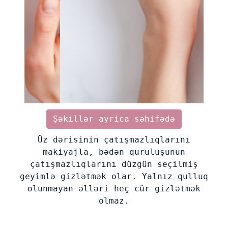
Şəkillər ayrica səhifədə
Üz dərisinin çatışmazlıqlarını
makiyajla, bədən quruluşunun
çatışmazlıqlarını düzgün seçilmiş
geyimlə gizlətmək olar. Yalnız qulluq
olunmayan əlləri heç cür gizlətmək
olmaz.