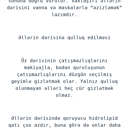
sonuna doğru vurulur. Vaxtaşırı əllərin
dərisini vanna və maskalarla “əzizləmək”
lazımdır.
Əllərin dərisinə qulluq edilməsi
Üz dərisinin çatışmazlıqlarını
makiyajla, bədən quruluşunun
çatışmazlıqlarını düzgün seçilmiş
geyimlə gizlətmək olar. Yalnız qulluq
olunmayan əlləri heç cür gizlətmək
olmaz.
Əllərin dərisində qoruyucu hidrolipid
qatı çox azdır, buna görə də onlar daha