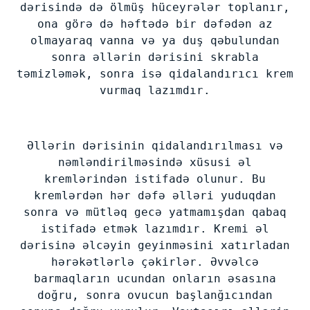
dərisində də ölmüş hüceyrələr toplanır,
ona görə də həftədə bir dəfədən az
olmayaraq vanna və ya duş qəbulundan
sonra əllərin dərisini skrabla
təmizləmək, sonra isə qidalandırıcı krem
vurmaq lazımdır.
Əllərin dərisinin qidalandırılması və
nəmləndirilməsində xüsusi əl
kremlərindən istifadə olunur. Bu
kremlərdən hər dəfə əlləri yuduqdan
sonra və mütləq gecə yatmamışdan qabaq
istifadə etmək lazımdır. Kremi əl
dərisinə əlcəyin geyinməsini xatırladan
hərəkətlərlə çəkirlər. Əvvəlcə
barmaqların ucundan onların əsasına
doğru, sonra ovucun başlanğıcından