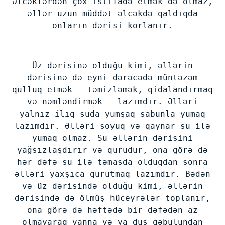
Əlcəklərdən çox istifadə etmək də olmaz,
əllər uzun müddət əlcəkdə qaldıqda
onların dərisi korlanır.
Üz dərisinə olduğu kimi, əllərin
dərisinə də eyni dərəcədə müntəzəm
qulluq etmək - təmizləmək, qidalandırmaq
və nəmləndirmək - lazımdır. Əlləri
yalnız ilıq suda yumşaq sabunla yumaq
lazımdır. Əlləri soyuq və qaynar su ilə
yumaq olmaz. Su əllərin dərisini
yağsızlaşdırır və qurudur, ona görə də
hər dəfə su ilə təmasda olduqdan sonra
əlləri yaxşıca qurutmaq lazımdır. Bədən
və üz dərisində olduğu kimi, əllərin
dərisində də ölmüş hüceyrələr toplanır,
ona görə də həftədə bir dəfədən az
olmayaraq vanna və ya duş qəbulundan